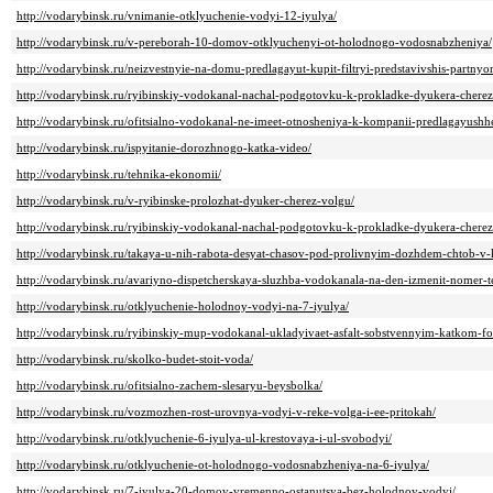
http://vodarybinsk.ru/vnimanie-otklyuchenie-vodyi-12-iyulya/
http://vodarybinsk.ru/v-pereborah-10-domov-otklyuchenyi-ot-holodnogo-vodosnabzheniya/
http://vodarybinsk.ru/neizvestnyie-na-domu-predlagayut-kupit-filtryi-predstavivshis-partny
http://vodarybinsk.ru/ryibinskiy-vodokanal-nachal-podgotovku-k-prokladke-dyukera-cherez
http://vodarybinsk.ru/ofitsialno-vodokanal-ne-imeet-otnosheniya-k-kompanii-predlagayushhey
http://vodarybinsk.ru/ispyitanie-dorozhnogo-katka-video/
http://vodarybinsk.ru/tehnika-ekonomii/
http://vodarybinsk.ru/v-ryibinske-prolozhat-dyuker-cherez-volgu/
http://vodarybinsk.ru/ryibinskiy-vodokanal-nachal-podgotovku-k-prokladke-dyukera-cherez
http://vodarybinsk.ru/takaya-u-nih-rabota-desyat-chasov-pod-prolivnyim-dozhdem-chtob-v-
http://vodarybinsk.ru/avariyno-dispetcherskaya-sluzhba-vodokanala-na-den-izmenit-nomer-t
http://vodarybinsk.ru/otklyuchenie-holodnoy-vodyi-na-7-iyulya/
http://vodarybinsk.ru/ryibinskiy-mup-vodokanal-ukladyivaet-asfalt-sobstvennyim-katkom-fo
http://vodarybinsk.ru/skolko-budet-stoit-voda/
http://vodarybinsk.ru/ofitsialno-zachem-slesaryu-beysbolka/
http://vodarybinsk.ru/vozmozhen-rost-urovnya-vodyi-v-reke-volga-i-ee-pritokah/
http://vodarybinsk.ru/otklyuchenie-6-iyulya-ul-krestovaya-i-ul-svobodyi/
http://vodarybinsk.ru/otklyuchenie-ot-holodnogo-vodosnabzheniya-na-6-iyulya/
http://vodarybinsk.ru/7-iyulya-20-domov-vremenno-ostanutsya-bez-holodnoy-vodyi/