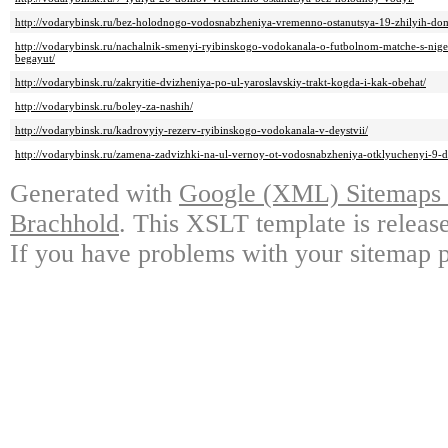
http://vodarybinsk.ru/bez-holodnogo-vodosnabzheniya-vremenno-ostanutsya-19-zhilyih-do
http://vodarybinsk.ru/nachalnik-smenyi-ryibinskogo-vodokanala-o-futbolnom-matche-s-nig
begayut/
http://vodarybinsk.ru/zakryitie-dvizheniya-po-ul-yaroslavskiy-trakt-kogda-i-kak-obehat/
http://vodarybinsk.ru/boley-za-nashih/
http://vodarybinsk.ru/kadrovyiy-rezerv-ryibinskogo-vodokanala-v-deystvii/
http://vodarybinsk.ru/zamena-zadvizhki-na-ul-vernoy-ot-vodosnabzheniya-otklyuchenyi-9-
Generated with
Google (XML) Sitemaps G
Brachhold
. This XSLT template is releas
If you have problems with your sitemap p