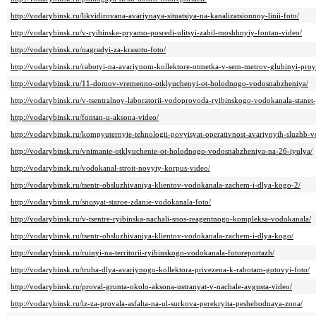
http://vodarybinsk.ru/likvidirovana-avariynaya-situatsiya-na-kanalizatsionnoy-linii-foto/
http://vodarybinsk.ru/v-ryibinske-pryamo-posredi-ulitsyi-zabil-moshhnyiy-fontan-video/
http://vodarybinsk.ru/nagradyi-za-krasotu-foto/
http://vodarybinsk.ru/rabotyi-na-avariynom-kollektore-otmetka-v-sem-metrov-glubinyi-pro
http://vodarybinsk.ru/11-domov-vremenno-otklyuchenyi-ot-holodnogo-vodosnabzheniya/
http://vodarybinsk.ru/v-tsentralnoy-laboratorii-vodoprovoda-ryibinskogo-vodokanala-stanet-
http://vodarybinsk.ru/fontan-u-aksona-video/
http://vodarybinsk.ru/kompyuternyie-tehnologii-povyisyat-operativnost-avariynyih-sluzhb-v
http://vodarybinsk.ru/vnimanie-otklyuchenie-ot-holodnogo-vodosnabzheniya-na-26-iyulya/
http://vodarybinsk.ru/vodokanal-stroit-novyiy-korpus-video/
http://vodarybinsk.ru/tsentr-obsluzhivaniya-klientov-vodokanala-zachem-i-dlya-kogo-2/
http://vodarybinsk.ru/snosyat-staroe-zdanie-vodokanala-foto/
http://vodarybinsk.ru/v-tsentre-ryibinska-nachali-snos-reagentnogo-kompleksa-vodokanala/
http://vodarybinsk.ru/tsentr-obsluzhivaniya-klientov-vodokanala-zachem-i-dlya-kogo/
http://vodarybinsk.ru/ruinyi-na-territorii-ryibinskogo-vodokanala-fotoreportazh/
http://vodarybinsk.ru/truba-dlya-avariynogo-kollektora-privezena-k-rabotam-gotovyi-foto/
http://vodarybinsk.ru/proval-grunta-okolo-aksona-ustranyat-v-nachale-avgusta-video/
http://vodarybinsk.ru/iz-za-provala-asfalta-na-ul-surkova-perekryita-peshehodnaya-zona/