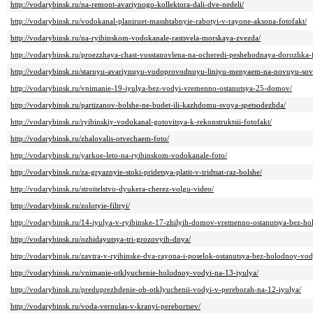
http://vodarybinsk.ru/na-remont-avariynogo-kollektora-dali-dve-nedeli/
http://vodarybinsk.ru/vodokanal-planiruet-masshtabnyie-rabotyi-v-rayone-aksona-fotofakt/
http://vodarybinsk.ru/na-ryibinskom-vodokanale-rastsvela-morskaya-zvezda/
http://vodarybinsk.ru/proezzhaya-chast-vosstanovlena-na-ocheredi-peshehodnaya-dorozhka-f
http://vodarybinsk.ru/staruyu-avariynuyu-vodoprovodnuyu-liniyu-menyaem-na-novuyu-sov
http://vodarybinsk.ru/vnimanie-19-iyulya-bez-vodyi-vremenno-ostanutsya-25-domov/
http://vodarybinsk.ru/partizanov-bolshe-ne-budet-ili-kazhdomu-svoya-spetsodezhda/
http://vodarybinsk.ru/ryibinskiy-vodokanal-gotovitsya-k-rekonstruktsii-fotofakt/
http://vodarybinsk.ru/zhalovalis-otvechaem-foto/
http://vodarybinsk.ru/yarkoe-leto-na-ryibinskom-vodokanale-foto/
http://vodarybinsk.ru/za-gryaznyie-stoki-pridetsya-platit-v-tridtsat-raz-bolshe/
http://vodarybinsk.ru/stroitelstvo-dyukera-cherez-volgu-video/
http://vodarybinsk.ru/zolotyie-filtryi/
http://vodarybinsk.ru/14-iyulya-v-ryibinske-17-zhilyih-domov-vremenno-ostanutsya-bez-h
http://vodarybinsk.ru/ozhidayutsya-tri-grozovyih-dnya/
http://vodarybinsk.ru/zavtra-v-ryibinske-dva-rayona-i-poselok-ostanutsya-bez-holodnoy-vod
http://vodarybinsk.ru/vnimanie-otklyuchenie-holodnoy-vodyi-na-13-iyulya/
http://vodarybinsk.ru/preduprezhdenie-ob-otklyuchenii-vodyi-v-pereborah-na-12-iyulya/
http://vodarybinsk.ru/voda-vernulas-v-kranyi-perebortsev/