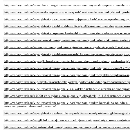
http://vodarybinsk.ru/v-levoberezhe-g-tutaeva-vedutsya-remontnye-raboty-po-ustraneniyu-ut
http://vodarybinsk.ru/v-g-myshkin-po-ul-uspenskaya-d-1-ustraneniem-tehnologicheskogo-i
http://vodarybinsk.ru/v-g-rybinsk-po-adresu-shossejnyj-pereulok-d-1-zamena-pozharnogo-gi
http://vodarybinsk.ru/v-g-rybinsk-po-ul-korablestroitelej-d-10-a-remontnye-raboty-na-nasosn
http://vodarybinsk.ru/v-g-rybinsk-na-peresechenie-ul-kommunistov-i-ul-fedorovskaya-zam
http://vodarybinsk.ru/v-nekrasovskom-rajone-v-naselyonnom-punkte-burmakino-remont-ob
http://vodarybinsk.ru/v-naselyonnom-punkte-novyj-nekouz-po-ul-yubilejnaya-d-11-ustranen
http://vodarybinsk.ru/v-g-rybinsk-po-ul-furmanova-d-11-remontnye-meropriyatiya-na-povysi
http://vodarybinsk.ru/v-g-uglich-ustraneniya-utechki-na-vodoprovodnoj-linii-po-ul-o-berggo
http://vodarybinsk.ru/v-nekrasovskom-rajone-v-naselyonnom-punkte-lapino-u-doma-%e2%8
http://vodarybinsk.ru/v-nekrasovskom-rajone-v-naselyonnom-punkte-vyatskoe-zaplanirova
http://vodarybinsk.ru/v-g-myshkin-osushhestvlyaetsya-podacha-holodnogo-vodosnabzheniy
http://vodarybinsk.ru/v-nekrasovskom-rajone-v-s-nikolskoe-ustranenie-utechki-na-vodoprovo
http://vodarybinsk.ru/s-0900-ch-v-rybinskom-rajone-v-p-oktyabrskij-d-4-5-6-ustranenie-ute
http://vodarybinsk.ru/v-nekrasovskom-rajone-v-naselyonnom-punkte-burmakino-po-adresu-l
ustraneniyu-utechki-na-vodoprovode/
http://vodarybinsk.ru/v-g-rybinsk-po-ul-yubilejnaya-d-32-ustraneniya-tehnologicheskogo-
http://vodarybinsk.ru/v-uglichskom-rajone-v-p-otradnyj-remontnye-raboty-na-nasosnoj-stanc
http://vodarybinsk.ru/v-borisoglebskom-rajone-v-naselyonnom-punkte-zemlevo-remontnye-