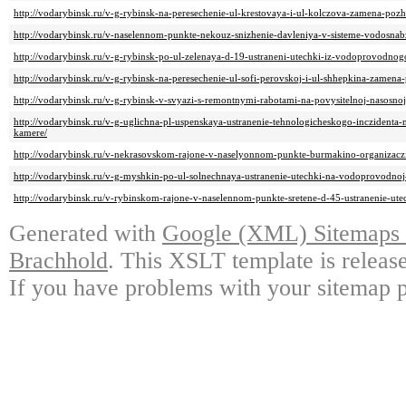
http://vodarybinsk.ru/v-g-rybinsk-na-peresechenie-ul-krestovaya-i-ul-kolczova-zamena-poz
http://vodarybinsk.ru/v-naselennom-punkte-nekouz-snizhenie-davleniya-v-sisteme-vodosnab
http://vodarybinsk.ru/v-g-rybinsk-po-ul-zelenaya-d-19-ustraneni-utechki-iz-vodoprovodnog
http://vodarybinsk.ru/v-g-rybinsk-na-peresechenie-ul-sofi-perovskoj-i-ul-shhepkina-zamena
http://vodarybinsk.ru/v-g-rybinsk-v-svyazi-s-remontnymi-rabotami-na-povysitelnoj-nasosnoj
http://vodarybinsk.ru/v-g-uglichna-pl-uspenskaya-ustranenie-tehnologicheskogo-inczident
kamere/
http://vodarybinsk.ru/v-nekrasovskom-rajone-v-naselyonnom-punkte-burmakino-organizaczi
http://vodarybinsk.ru/v-g-myshkin-po-ul-solnechnaya-ustranenie-utechki-na-vodoprovodnoj-l
http://vodarybinsk.ru/v-rybinskom-rajone-v-naselennom-punkte-sretene-d-45-ustranenie-ute
Generated with
Google (XML) Sitemaps G
Brachhold
. This XSLT template is releas
If you have problems with your sitemap p