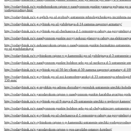
http://vodarybinsk.ru/v-poshehonskom-rajone-v-naselyonnom-punkte-yasnaya-polyana-po-ul
vodoprovodnoj-linii/
http://vodarybinsk.ru/v-g-uglich-po-ul-svobody-ustranenie-tehnologicheskogo-inczidenta-
http://vodarybinsk.ru/v-g-rybinsk-po-ul-yubilejnaya-d-14-zamena-zapornoj-armatury/
http://vodarybinsk.ru/v-g-rybinsk-po-ul-cherkasova-d-1-remontnye-raboty-na-povysitelnoj-n
http://vodarybinsk.ru/v-naselyonnom-punkte-novyj-nekouz-planovye-raboty-na-elektrosetya
http://vodarybinsk.ru/v-nekrasovskom-rajone-v-naselyonnom-punkte-burmakino-ustranenie
po-ul-grazhdanskaya/
http://vodarybinsk.ru/v-rybinskom-rajone-v-p-kamenniki-po-ul-yubilejnaya-d-3-ustranenie
http://vodarybinsk.ru/v-naselyonnom-punkte-bolshoe-selo-po-ul-surikova-d-5-ustranenie-u
http://vodarybinsk.ru/v-g-rybinsk-po-ul-50-let-vlksm-d-50-zamena-zapornoj-armatury-d-1
http://vodarybinsk.ru/v-g-rybinsk-po-ul-zoi-kosmodemyanskoj-d-33-ustraneniya-tehnologic
150-mm/
http://vodarybinsk.ru/v-g-myshkin-po-adresu-dorozhnyj-pereulok-ustranenie-utechki-holo
http://vodarybinsk.ru/v-yaroslavskom-rajone-v-naselyonnom-punkte-karabiha-avarijno-prek
http://vodarybinsk.ru/v-g-rybinsk-po-ul-9-maya-d-26-ustranenie-utechki-v-teplovoj-kamere/
http://vodarybinsk.ru/v-naselyonnom-punkte-bolshoe-selo-po-ul-chelyuskinczev-ustranenie-
http://vodarybinsk.ru/v-g-rybinsk-po-ul-cherkasova-d-1-remontnye-raboty-na-povysitelnoj-n
http://vodarybinsk.ru/v-rybinskom-rajone-v-p-kamenniki-ustranenie-utechki-vodoprovodno
http://vodarybinsk.ru/v-yaroslavskom-rajone-v-pos-zavolzhe-ostanov-kotelnoj/