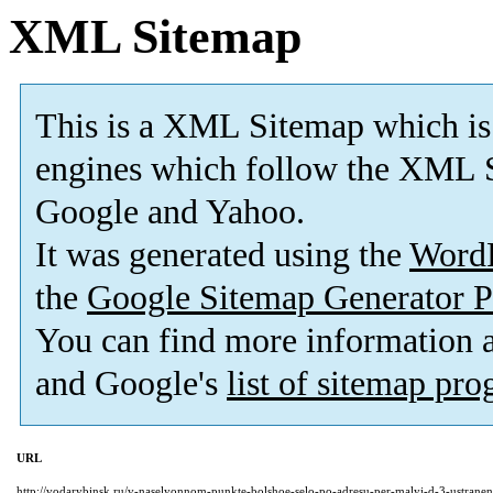
XML Sitemap
This is a XML Sitemap which is
engines which follow the XML S
Google and Yahoo.
It was generated using the
Word
the
Google Sitemap Generator P
You can find more information
and Google's
list of sitemap pr
URL
http://vodarybinsk.ru/v-naselyonnom-punkte-bolshoe-selo-po-adresu-per-malyj-d-3-ustranen