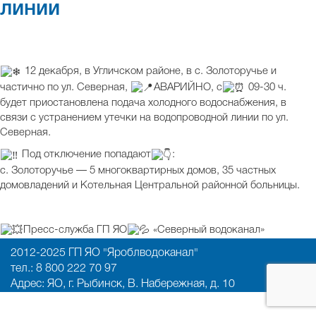
линии
12 декабря, в Угличском районе, в с. Золоторучье и
частично по ул. Северная,
АВАРИЙНО, с
09-30 ч.
будет приостановлена подача холодного водоснабжения, в
связи с устранением утечки на водопроводной линии по ул.
Северная.
Под отключение попадают
:
с. Золоторучье — 5 многоквартирных домов, 35 частных
домовладений и Котельная Центральной районной больницы.
Пресс-служба ГП ЯО
«Северный водоканал»
2012-2025 ГП ЯО "Яроблводоканал"
тел.: 8 800 222 70 97
Адрес: ЯО, г. Рыбинск, В. Набережная, д. 10