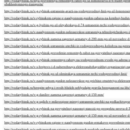
http://vodarybinsk.ru/dlya-provedeniya-remontnyh-rabot-po-ul-lomonosova-d-6-budet-pere
obshhestvennogo-transporta/
http://vodarybinsk.ru/v-g-rybinsk-ustranenie-avarii-na-vodoprovodnoj-linii-po-ul-lomonoso
http://vodarybinsk.ru/v-rybinskom-rajone-v-naselyonnom-punkte-zabava-na-kotelnoj-budut-
http://vodarybinsk.ru/v-g-lyubim-po-ul-oktyabrskaya-d-74-ustranenie-techi-vodoprovodnoj-l
http://vodarybinsk.ru/v-naselyonnom-punkte-nekrasovskoe-ustraneniya-tehnologicheskogo-in
http://vodarybinsk.ru/v-g-rybinsk-zamena-zapornoj-armatury-d-200-mm-po-ul-novoselov-d
http://vodarybinsk.ru/v-g-rybinsk-ustranenie-utechki-iz-vodoprovodnogo-kolodcza-na-peres
http://vodarybinsk.ru/v-g-rybinsk-provedenie-remontnyh-rabot-na-povysitelnoj-nasosnoj-st
http://vodarybinsk.ru/v-g-rybinsk-remontnye-raboty-na-vodoprovodnom-vvode-po-adresu-ul
http://vodarybinsk.ru/v-s-brejtovo-i-d-naberezhnaya-elektrosnabzhayushhej-organizacziej-za
http://vodarybinsk.ru/v-g-rybinsk-po-ul-oleninskaya-ustranenie-techi-vodoprovodnoj-linii/
http://vodarybinsk.ru/v-naselyonnom-punkte-nekrasovskoe-po-prichine-otsutstviya-elektroen
http://vodarybinsk.ru/beregite-sebya-i-svoih-blizkih-soblyudajte-pravila-bezopasnosti-na-ldu/
http://vodarybinsk.ru/v-g-danilov-zamena-zapornoj-armatury-d-150-mm/
http://vodarybinsk.ru/v-g-uglich-v-mikrorajone-mirnyj-ustranenie-utechki-na-podkachivayush
http://vodarybinsk.ru/v-g-rybinsk-na-povysitelnoj-nasosnoj-stanczii-po-prospektu-serova-d
http://vodarybinsk.ru/v-g-rybinsk-zamena-zapornoj-armatury-d-150-mm-po-ul-novoselov-d
http://vodarybinsk.ru/v-rybinskom-rajone-v-naselyonnom-punkte-ermakovo-provedenie-rem
http://vodarybinsk.ru/v-nekrasovskom-rajone-v-naselyonnyh-punktah-andreevskoe-i-nikolskie