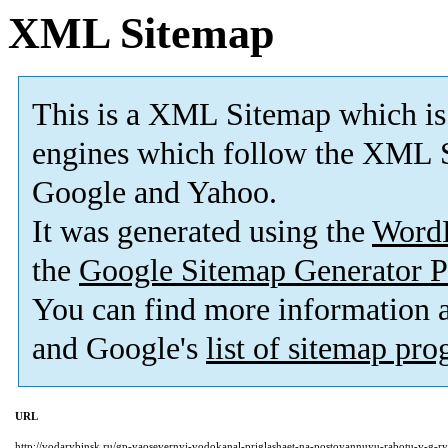
XML Sitemap
This is a XML Sitemap which is
engines which follow the XML S
Google and Yahoo.
It was generated using the
Word
the
Google Sitemap Generator P
You can find more information
and Google's
list of sitemap pr
URL
http://vodarybinsk.ru/gp-yaosevernyj-vodokanal-priglashaet-na-postoyannuyu-rabotu-v-g-ry