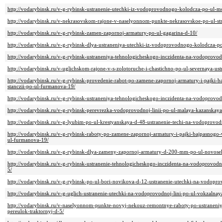
http://vodarybinsk.ru/v-g-rybinsk-ustranenie-utechki-iz-vodoprovodnogo-kolodcza-po-ul-mot
http://vodarybinsk.ru/v-nekrasovskom-rajone-v-naselyonnom-punkte-nekrasovskoe-po-ul-stroi
http://vodarybinsk.ru/v-g-rybinsk-zamen-zapornoj-armatury-po-ul-gagarina-d-10/
http://vodarybinsk.ru/v-g-rybinsk-dlya-ustraneniya-utechki-iz-vodoprovodnogo-kolodcza-p
http://vodarybinsk.ru/v-g-rybinsk-ustraneniya-tehnologicheskogo-inczidenta-na-vodoprovodn
http://vodarybinsk.ru/v-uglichskom-rajone-v-s-zolotoruche-i-chastichno-po-ul-severnaya-ust
http://vodarybinsk.ru/v-g-rybinsk-provedenie-rabot-po-zamene-zapornoj-armatury-i-pajki-
stanczii-po-ul-furmanova-19/
http://vodarybinsk.ru/v-g-rybinsk-ustraneniya-tehnologicheskogo-inczidenta-na-vodoprovod
http://vodarybinsk.ru/v-g-rybinsk-perevrezka-vodoprovodnoj-linii-po-ul-malaya-kazanskaya
http://vodarybinsk.ru/v-g-lyubim-po-ul-krestyanskaya-d-48-ustranenie-techi-na-vodoprovodn
http://vodarybinsk.ru/v-g-rybinsk-raboty-po-zamene-zapornoj-armatury-i-pajki-bajpasnogo-
ul-furmanova-19/
http://vodarybinsk.ru/v-g-rybinsk-dlya-zameny-zapornoj-armatury-d-200-mm-po-ul-novose
http://vodarybinsk.ru/v-g-rybinsk-ustranenie-tehnologicheskogo-inczidenta-na-vodoprovo
5/
http://vodarybinsk.ru/v-g-rybinsk-po-ul-bori-novikova-d-12-ustranenie-utechki-na-vodop
http://vodarybinsk.ru/v-g-uglich-ustranenie-utechki-na-vodoprovodnoj-lini-po-ul-vokzalnay
http://vodarybinsk.ru/v-naselyonnom-punkte-novyj-nekouz-remontnye-raboty-po-ustraneniy
pereulok-traktornyj-d-5/