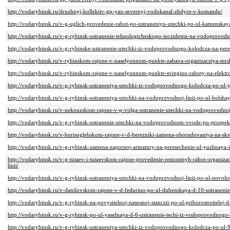
http://vodarybinsk.ru/druzhnyj-kollektiv-gp-yao-severnyj-vodokanal-zhdyot-v-komandu/
http://vodarybinsk.ru/v-g-uglich-provedenie-rabot-po-ustraneniyu-utechki-po-ul-kamenskay
http://vodarybinsk.ru/v-g-rybinsk-ustranenie-tehnologicheskogo-inczidenta-na-vodoprovodn
http://vodarybinsk.ru/v-g-rybinske-ustranenie-utechki-iz-vodoprovodnogo-kolodcza-na-pere
http://vodarybinsk.ru/v-rybinskom-rajone-v-naselyonnom-punkte-zabava-organizacziya-mrsk
http://vodarybinsk.ru/v-rybinskom-rajone-v-naselyonnom-punkte-svingino-raboty-na-elektro
http://vodarybinsk.ru/v-g-rybinsk-ustraneniya-utechki-iz-vodoprovodnogo-kolodcza-po-ul-
http://vodarybinsk.ru/v-g-rybinsk-ustraneniya-utechki-na-vodoprovodnoj-linii-po-ul-bolsha
http://vodarybinsk.ru/v-nekouzskom-rajone-v-p-volga-ustranenie-utechki-na-vodoprovodnoj-
http://vodarybinsk.ru/v-g-rybinsk-ustranenie-utechki-na-vodoprovodnom-vvode-po-prospek
http://vodarybinsk.ru/v-borisoglebskom-rajone-v-d-berezniki-zamena-oborudovaniya-na-skv
http://vodarybinsk.ru/v-g-rybinsk-zamena-zapornoj-armatury-na-peresechenie-ul-yuzhnaya-i
http://vodarybinsk.ru/v-g-tutaev-i-tutaevskom-rajone-provedenie-remontnyh-rabot-organiz
linii/
http://vodarybinsk.ru/v-g-rybinsk-ustraneniya-utechki-na-vodoprovodnoj-linii-po-ul-novolo
http://vodarybinsk.ru/v-danilovskom-rajone-v-d-fedurino-po-ul-dubenskaya-d-10-ustranenie
http://vodarybinsk.ru/v-g-rybinsk-na-povysitelnoj-nasosnoj-stanczii-po-ul-priborostroitelej
http://vodarybinsk.ru/v-g-rybinsk-po-ul-yaselnaya-d-6-ustranenie-techi-iz-vodoprovodnogo
http://vodarybinsk.ru/v-g-rybinsk-ustraneniya-utechki-iz-vodoprovodnogo-kolodcza-po-ul-