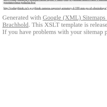
priostanovlena-podacha-hvs/
http://vodarybinsk.ru/v-g-rybinsk-zamena-zapornoj-armatury-d-100-mm-po-ul-oleninskaya/
Generated with
Google (XML) Sitemaps G
Brachhold
. This XSLT template is releas
If you have problems with your sitemap p